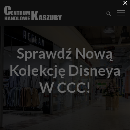
×
Sprawdź Nową
Kolekcję Disneya
W CCC!