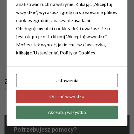
KONKURS! Wygraj bilety do kina!
analizować ruch na witrynie. Klikając „Akceptuj
wszystkie”, wyrażasz zgodę na stosowanie plików
2026-08-04
cookies zgodnie z naszymi zasadami.
Obsługujemy pliki cookies. Jeśli uważasz, że to
W CCC -30% na wszystkie plecaki, torby i
jest ok, po prostu kliknij "Akceptuj wszystko".
walizki z MODIVOclub!
Możesz też wybrać, jakie chcesz ciasteczka,
2026-08-04
klikając "Ustawienia".
Polityka Cookies
Back to School z CCC. Styl, wygoda i
sprawdzona jakość na każdy szkolny dzień!
Ustawienia
Znajdź nas
Odrzuć wszystko
Akceptuj wszystko
Potrzebujesz pomocy?