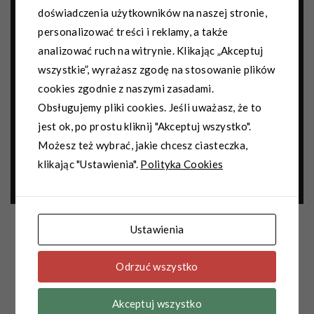
Godziny otwarcia
doświadczenia użytkowników na naszej stronie,
personalizować treści i reklamy, a także
Pon - Sob : 09:00 - 21:00
analizować ruch na witrynie. Klikając „Akceptuj
Niedziela handlowa: 09:00 - 19:00
wszystkie”, wyrażasz zgodę na stosowanie plików
cookies zgodnie z naszymi zasadami.
Stokrotka
Obsługujemy pliki cookies. Jeśli uważasz, że to
jest ok, po prostu kliknij "Akceptuj wszystko".
07:30 - 21:00
Możesz też wybrać, jakie chcesz ciasteczka,
Jesteśmy dla Ciebie.
klikając "Ustawienia".
Polityka Cookies
Ustawienia
Odrzuć wszystko
Akceptuj wszystko