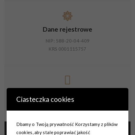
Dane rejestrowe
NIP: 588-20-04-409
KRS 0001115757
Napisz do nas
Ciasteczka cookies
biuro@centrum-kaszuby.pl
Dbamy o Twoją prywatność Korzystamy z plików
cookies, aby stale poprawiać jakość